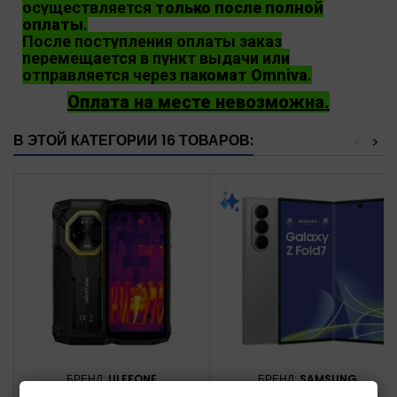
осуществляется
только после полной
оплаты
.
После поступления оплаты заказ
перемещается в пункт выдачи или
отправляется через
пакомат Omniva
.
Оплата на месте невозможна.
В ЭТОЙ КАТЕГОРИИ 16 ТОВАРОВ:
<
>
БРЕНД:
ULEFONE
БРЕНД:
SAMSUNG