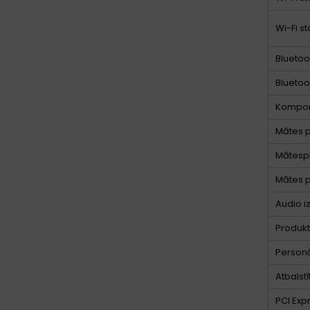
Wi-Fi s
Bluetoo
Bluetoo
Kompo
Mātes p
Mātesp
Mātes p
Audio i
Produkt
Personā
Atbalst
PCI Expr