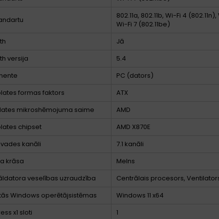
802.11a, 802.11b, Wi-Fi 4 (802.11n),
tandartu
Wi-Fi 7 (802.11be)
th
Jā
th versija
5.4
nente
PC (dators)
lates formas faktors
ATX
lates mikroshēmojuma saime
AMD
lates chipset
AMD X870E
zvades kanāli
7.1 kanāli
a krāsa
Melns
ldatora veselības uzraudzība
Centrālais procesors, Ventilato
ītās Windows operētājsistēmas
Windows 11 x64
ess x1 sloti
1