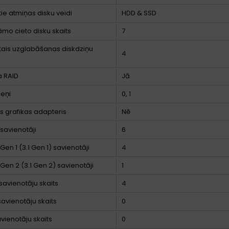
tie atmiņas disku veidi
HDD & SSD
āmo cieto disku skaits
7
ītais uzglabāšanas diskdziņu
4
a RAID
Jā
meņi
0, 1
ts grafikas adapteris
Nē
 savienotāji
6
Gen 1 (3.1 Gen 1) savienotāji
4
 Gen 2 (3.1 Gen 2) savienotāji
1
 savienotāju skaits
4
savienotāju skaits
0
vienotāju skaits
0