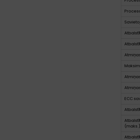
Proceso
Proceso
Savieto
Atbalst
Atbalst
Atmiņas
Maksimā
Atmiņas
Atmiņas
ECC sa
Atbalst
Atbalst
(maks.
Atbalstī