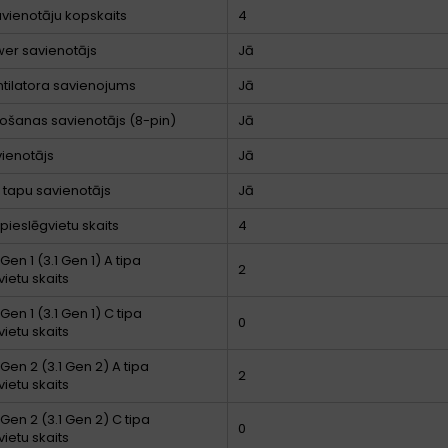
vienotāju kopskaits
4
er savienotājs
Jā
tilatora savienojums
Jā
ošanas savienotājs (8-pin)
Jā
ienotājs
Jā
 tapu savienotājs
Jā
 pieslēgvietu skaits
4
Gen 1 (3.1 Gen 1) A tipa
2
vietu skaits
Gen 1 (3.1 Gen 1) C tipa
0
vietu skaits
Gen 2 (3.1 Gen 2) A tipa
2
vietu skaits
Gen 2 (3.1 Gen 2) C tipa
0
vietu skaits