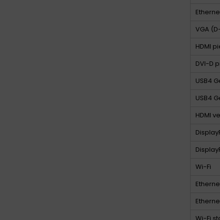
Etherne
VGA (D-
HDMI pi
DVI-D p
USB4 Ge
USB4 Ge
HDMI ve
Displa
Display
Wi-Fi
Etherne
Ethernet
Wi-Fi s