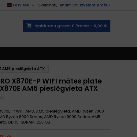

Latviešu
Sveicināti,
Ienākt
vai
Izveidot profilu
shopping_cart
Iepirkumu grozs::
0
Preces - 0,00 €
 AM5 pieslēgvieta ATX
PRO X870E-P WIFI mātes plate
X870E AM5 pieslēgvieta ATX
SI
X870E-P WIFI, AMD, AM5 pieslēgvieta, AMD Ryzen 7000
AMD Ryzen 8000 Series, AMD Ryzen 9000 Series, AM5
ieta, DDR5-SDRAM, 256 GB