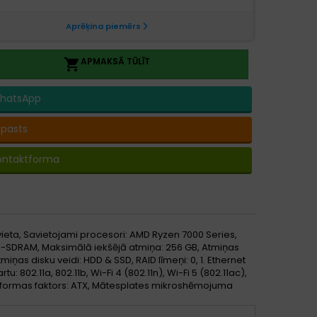
APMAKSĀ TŪLĪT

hatsApp
-pasts
ontaktforma
ieta, Savietojami procesori: AMD Ryzen 7000 Series,
R5-SDRAM, Maksimālā iekšējā atmiņa: 256 GB, Atmiņas
atmiņas disku veidi: HDD & SSD, RAID līmeņi: 0, 1. Ethernet
tu: 802.11a, 802.11b, Wi-Fi 4 (802.11n), Wi-Fi 5 (802.11ac),
ates formas faktors: ATX, Mātesplates mikroshēmojuma