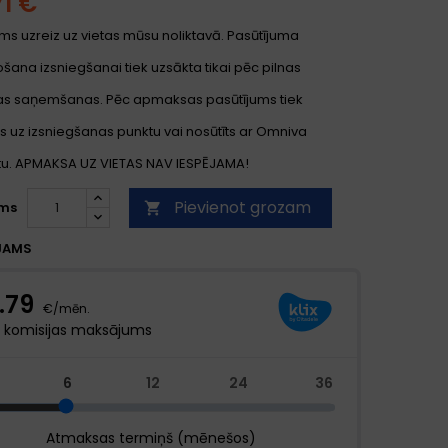
71 €
ms uzreiz uz vietas mūsu noliktavā. Pasūtījuma
ana izsniegšanai tiek uzsākta tikai pēc pilnas
s saņemšanas. Pēc apmaksas pasūtījums tiek
s uz izsniegšanas punktu vai nosūtīts ar Omniva
. APMAKSA UZ VIETAS NAV IESPĒJAMA!
Pievienot grozam
ms

JAMS