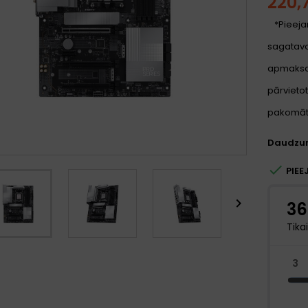
220,
*Pieeja
sagatavoš
apmaksa
pārvietot
pakomātu
Daudzu

PIEE
