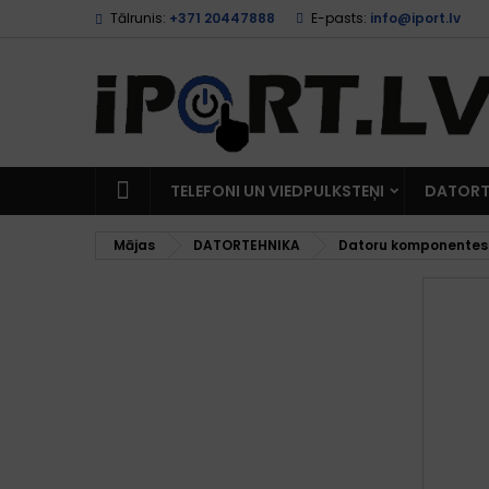
Tālrunis:
+371 20447888
E-pasts:
info@iport.lv
TELEFONI UN VIEDPULKSTEŅI
DATORT
Mājas
DATORTEHNIKA
Datoru komponentes