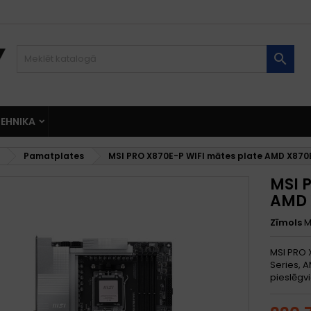

EHNIKA
Pamatplates
MSI PRO X870E-P WIFI mātes plate AMD X870E
MSI 
AMD 
Zīmols
M
MSI PRO 
Series, 
pieslēgv