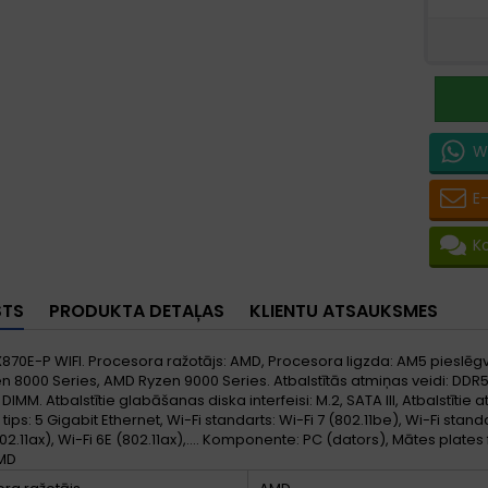
W
E
K
STS
PRODUKTA DETAĻAS
KLIENTU ATSAUKSMES
870E-P WIFI. Procesora ražotājs: AMD, Procesora ligzda: AM5 pieslēgv
 8000 Series, AMD Ryzen 9000 Series. Atbalstītās atmiņas veidi: DD
: DIMM. Atbalstītie glabāšanas diska interfeisi: M.2, SATA III, Atbalstītie 
 tips: 5 Gigabit Ethernet, Wi-Fi standarts: Wi-Fi 7 (802.11be), Wi-Fi standar
802.11ax), Wi-Fi 6E (802.11ax),.... Komponente: PC (dators), Mātes pl
MD