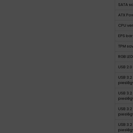
SATA sa
ATX Pow
CPU ven
EPS bar
TPM sav
RGB LED
USB 2.0
USB 3.2 
pieslēg
USB 3.2 
pieslēg
USB 3.2 
pieslēg
USB 3.2 
pieslēg