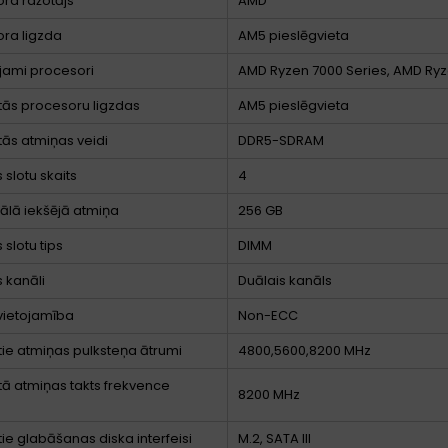
ra ražotājs
AMD
ra ligzda
AM5 pieslēgvieta
jami procesori
AMD Ryzen 7000 Series, AMD Ryz
ītās procesoru ligzdas
AM5 pieslēgvieta
ītās atmiņas veidi
DDR5-SDRAM
 slotu skaits
4
lā iekšējā atmiņa
256 GB
 slotu tips
DIMM
 kanāli
Duālais kanāls
vietojamība
Non-ECC
ītie atmiņas pulksteņa ātrumi
4800,5600,8200 MHz
ītā atmiņas takts frekvence
8200 MHz
)
tie glabāšanas diska interfeisi
M.2, SATA III