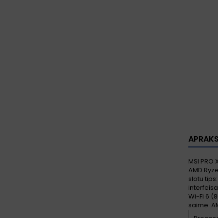
APRAK
MSI PRO X
AMD Ryzen
slotu tips
interfeisa
Wi-Fi 6 (
saime: A