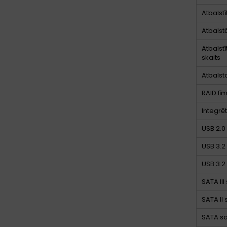
Atbalstī
Atbalst
Atbalst
skaits
Atbalst
RAID lī
Integrē
USB 2.0
USB 3.2 
USB 3.2
SATA III
SATA II 
SATA sa