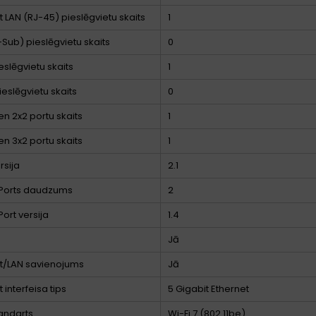
t LAN (RJ-45) pieslēgvietu skaits
1
Sub) pieslēgvietu skaits
0
eslēgvietu skaits
1
ieslēgvietu skaits
0
n 2x2 portu skaits
1
n 3x2 portu skaits
1
rsija
2.1
yPorts daudzums
2
Port versija
1.4
Jā
t/LAN savienojums
Jā
 interfeisa tips
5 Gigabit Ethernet
tandarts
Wi-Fi 7 (802.11be)