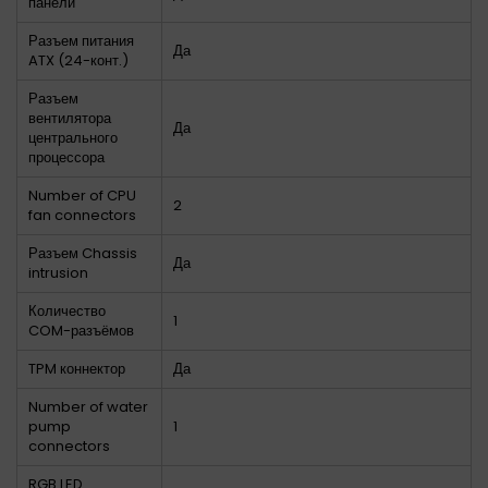
панели
Разъем питания
Да
ATX (24-конт.)
Разъем
вентилятора
Да
центрального
процессора
Number of CPU
2
fan connectors
Разъем Chassis
Да
intrusion
Количество
1
COM-разъёмов
TPM коннектор
Да
Number of water
pump
1
connectors
RGB LED