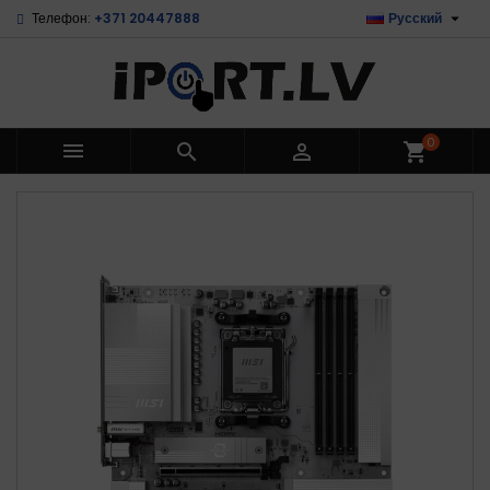

Телефон:
+371 20447888
Русский
0



shopping_cart