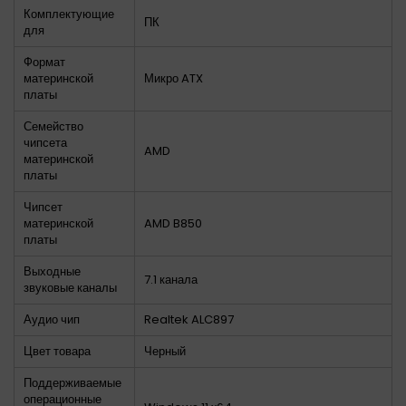
Комплектующие
ПК
для
Формат
материнской
Микро ATX
платы
Семейство
чипсета
AMD
материнской
платы
Чипсет
материнской
AMD B850
платы
Выходные
7.1 канала
звуковые каналы
Аудио чип
Realtek ALC897
Цвет товара
Черный
Поддерживаемые
операционные