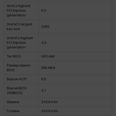
1st M.2 highest
PCI Express
5.0
generation
2nd M.2 largest
2280
key size
2nd M.2 highest
PCI Express
4.0
generation
Тип BIOS
UEFI AMI
Размер памяти
256 Mbit
BIOS
Версия ACPI
6.5
Версия BIOS
3.7
(SMBIOS)
Ширина
243,8 mm
Глубина
243,8 mm