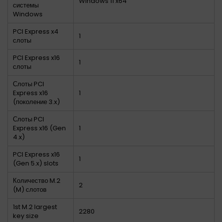
Windows 11 x64
системы
Windows
PCI Express x4
1
слоты
PCI Express x16
1
слоты
Слоты PCI
Express x16
1
(поколение 3.x)
Слоты PCI
Express x16 (Gen
1
4.x)
PCI Express x16
1
(Gen 5.x) slots
Количество M.2
2
(M) слотов
1st M.2 largest
2280
key size