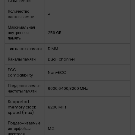
типы памяти
Количество
4
слотов памяти
Максимальная
внутренняя
256 GB
память
Тип слотов памяти
DIMM
Каналы памяти
Dual-channel
ECC
Non-ECC
сompatibility
Поддерживаемые
6000,6400,8200 MHz
частоты памяти
Supported
memory clock
8200 MHz
speed (max)
Поддерживаемые
интерфейсы
M.2
носителя