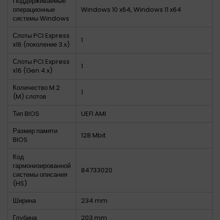
Поддерживаемые
операционные
Windows 10 x64, Windows 11 x64
системы Windows
Слоты PCI Express
1
x16 (поколение 3.x)
Слоты PCI Express
1
x16 (Gen 4.x)
Количество M.2
1
(M) слотов
Тип BIOS
UEFI AMI
Размер памяти
128 Mbit
BIOS
Код
гармонизированной
84733020
системы описания
(HS)
Ширина
234 mm
Глубина
203 mm