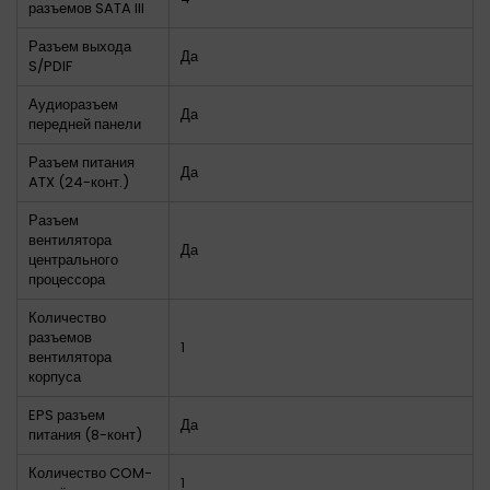
разъемов SATA III
Разъем выхода
Да
S/PDIF
Аудиоразъем
Да
передней панели
Разъем питания
Да
ATX (24-конт.)
Разъем
вентилятора
Да
центрального
процессора
Количество
разъемов
1
вентилятора
корпуса
EPS разъем
Да
питания (8-конт)
Количество COM-
1