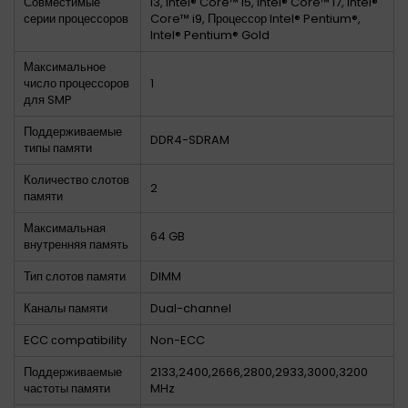
Совместимые
i3, Intel® Core™ i5, Intel® Core™ i7, Intel®
серии процессоров
Core™ i9, Процессор Intel® Pentium®,
Intel® Pentium® Gold
Максимальное
число процессоров
1
для SMP
Поддерживаемые
DDR4-SDRAM
типы памяти
Количество слотов
2
памяти
Максимальная
64 GB
внутренняя память
Тип слотов памяти
DIMM
Каналы памяти
Dual-channel
ECC сompatibility
Non-ECC
Поддерживаемые
2133,2400,2666,2800,2933,3000,3200
частоты памяти
MHz