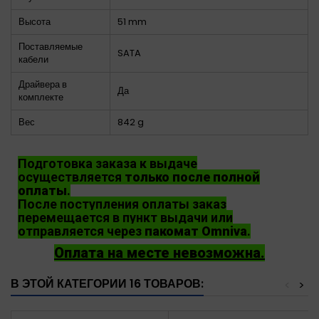
Высота
51 mm
Поставляемые
SATA
кабели
Драйвера в
Да
комплекте
Вес
842 g
Подготовка заказа к выдаче
осуществляется
только после полной
оплаты
.
После поступления оплаты заказ
перемещается в пункт выдачи или
отправляется через
пакомат Omniva
.
Оплата на месте невозможна.
В ЭТОЙ КАТЕГОРИИ 16 ТОВАРОВ:
<
>