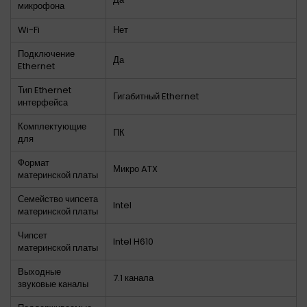
микрофона
Wi-Fi
Нет
Подключение
Да
Ethernet
Тип Ethernet
Гигабитный Ethernet
интерфейса
Комплектующие
ПК
для
Формат
Микро ATX
материнской платы
Семейство чипсета
Intel
материнской платы
Чипсет
Intel H610
материнской платы
Выходные
7.1 канала
звуковые каналы