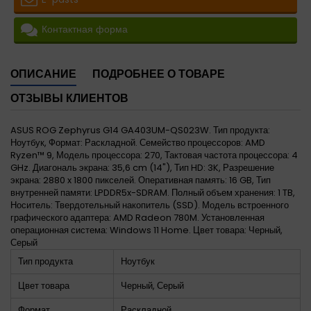
Контактная форма
ОПИСАНИЕ
ПОДРОБНЕЕ О ТОВАРЕ
ОТЗЫВЫ КЛИЕНТОВ
ASUS ROG Zephyrus G14 GA403UM-QS023W. Тип продукта:
Ноутбук, Формат: Раскладной. Семейство процессоров: AMD
Ryzen™ 9, Модель процессора: 270, Тактовая частота процессора: 4
GHz. Диагональ экрана: 35,6 cm (14"), Тип HD: 3K, Разрешение
экрана: 2880 x 1800 пикселей. Оперативная память: 16 GB, Тип
внутренней памяти: LPDDR5x-SDRAM. Полный объем хранения: 1 TB,
Носитель: Твердотельный накопитель (SSD). Модель встроенного
графического адаптера: AMD Radeon 780M. Установленная
операционная система: Windows 11 Home. Цвет товара: Черный,
Серый
Тип продукта
Ноутбук
Цвет товара
Черный, Серый
Формат
Раскладной