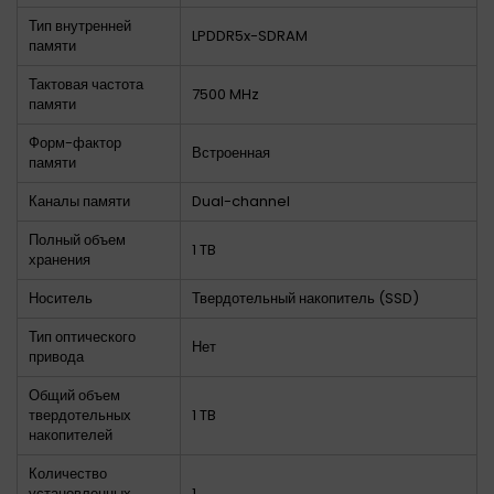
Тип внутренней
LPDDR5x-SDRAM
памяти
Тактовая частота
7500 MHz
памяти
Форм-фактор
Встроенная
памяти
Каналы памяти
Dual-channel
Полный объем
1 TB
хранения
Носитель
Твердотельный накопитель (SSD)
Тип оптического
Нет
привода
Общий объем
твердотельных
1 TB
накопителей
Количество
установленных
1