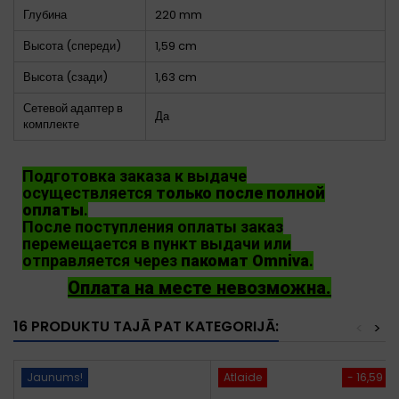
Глубина
220 mm
Высота (спереди)
1,59 cm
Высота (сзади)
1,63 cm
Сетевой адаптер в
Да
комплекте
Подготовка заказа к выдаче
осуществляется
только после полной
оплаты
.
После поступления оплаты заказ
перемещается в пункт выдачи или
отправляется через
пакомат Omniva
.
Оплата на месте невозможна.
16 PRODUKTU TAJĀ PAT KATEGORIJĀ:
<
>
Jaunums!
Atlaide
- 16,59 €