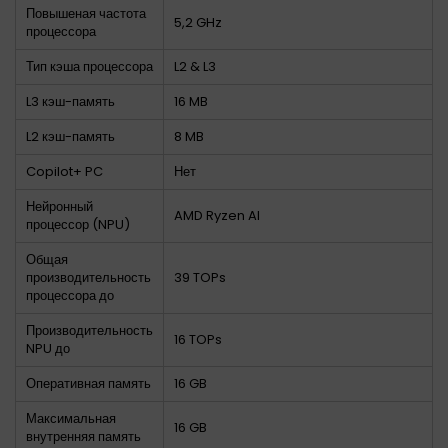
Повышеная частота
5,2 GHz
процессора
Тип кэша процессора
L2 & L3
L3 кэш-память
16 MB
L2 кэш-память
8 MB
Copilot+ PC
Нет
Нейронный
AMD Ryzen AI
процессор (NPU)
Общая
производительность
39 TOPs
процессора до
Производительность
16 TOPs
NPU до
Оперативная память
16 GB
Максимальная
16 GB
внутренняя память