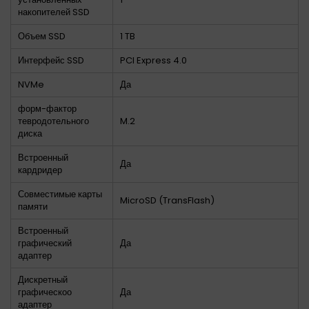
накопителей SSD
Объем SSD
1 TB
Интерфейс SSD
PCI Express 4.0
NVMe
Да
форм-фактор
тевродотельного
M.2
диска
Встроенный
Да
кардридер
Совместимые карты
MicroSD (TransFlash)
памяти
Встроенный
графический
Да
адаптер
Дискретный
графическоо
Да
адаптер