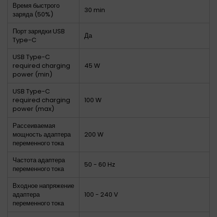
Время быстрого
30 min
заряда (50%)
Порт зарядки USB
Да
Type-C
USB Type-C
required charging
45 W
power (min)
USB Type-C
required charging
100 W
power (max)
Рассеиваемая
мощность адаптера
200 W
переменного тока
Частота адаптера
50 - 60 Hz
переменного тока
Входное напряжение
адаптера
100 - 240 V
переменного тока