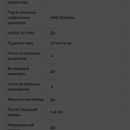
процессора
Ряд встроенных
графических
AMD Radeon
адаптеров
NVIDIA G-SYNC
Да
Аудиосистема
Smart Amp
Число встроенных
4
динамиков
Встроенный
Да
микрофон
Число встроенных
3
микрофонов
Фронтальная камера
Да
Тип HD передней
Full HD
камеры
Инфракрасный
Да