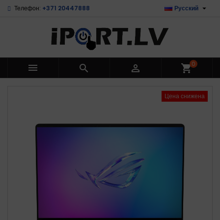

Телефон:
+371 20447888
Русский
0



shopping_cart
Цена снижена