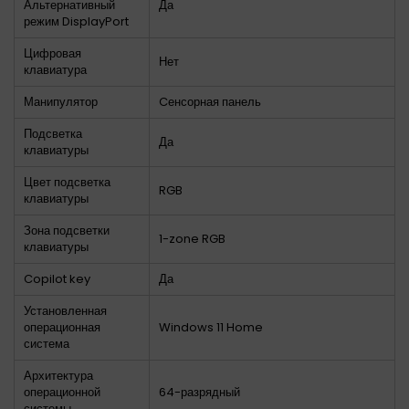
Альтернативный
Да
режим DisplayPort
Цифровая
Нет
клавиатура
Манипулятор
Cенсорная панель
Подсветка
Да
клавиатуры
Цвет подсветка
RGB
клавиатуры
Зона подсветки
1-zone RGB
клавиатуры
Copilot key
Да
Установленная
операционная
Windows 11 Home
система
Архитектура
операционной
64-разрядный
системы