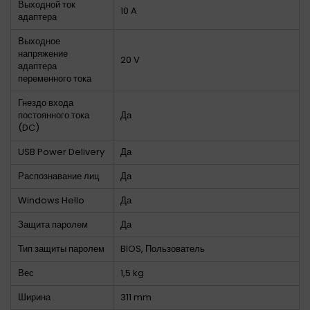
Выходной ток
10 A
адаптера
Выходное
напряжение
20 V
адаптера
переменного тока
Гнездо входа
постоянного тока
Да
(DC)
USB Power Delivery
Да
Распознавание лиц
Да
Windows Hello
Да
Защита паролем
Да
Тип защиты паролем
BIOS, Пользователь
Вес
1,5 kg
Ширина
311 mm