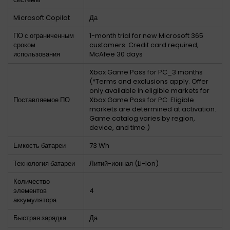
Microsoft Copilot
Да
ПО с ограниченным
1-month trial for new Microsoft 365
сроком
customers. Credit card required,
использования
McAfee 30 days
Xbox Game Pass for PC_3 months
(*Terms and exclusions apply. Offer
only available in eligible markets for
Поставляемое ПО
Xbox Game Pass for PC. Eligible
markets are determined at activation.
Game catalog varies by region,
device, and time.)
Емкость батареи
73 Wh
Технология батареи
Литий-ионная (Li-Ion)
Количество
элементов
4
аккумулятора
Быстрая зарядка
Да