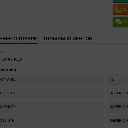
E
К
БНЕЕ О ТОВАРЕ
ОТЗЫВЫ КЛИЕНТОВ
us
11387894026
ристики
RY CODE
NB
X HEIGHT
0&PERIOD
X LENGTH
0&PERIOD
X WIDTH
0&PERIOD