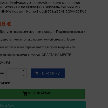
k|ASUS|V16|V3607VU-RP059W|CPU Core 5|210H|2200
1920x1200|RAM 16GB|DDR5|SSD 1TB|NVIDIA GeForce RTX
|ENG|Windows 11 Home|Black|1.95 kg|90NB15Q1-M003W0
,26 €
Доступен на нашем местном складе. - Подготовка заказа к
существляется только после полной оплаты. После
ния оплаты заказ перемещается в пункт выдачи или
ется через пакомат Omniva. ОПЛАТА НА МЕСТЕ
ОЖНА!
В корзину
тво

ЛИЧИИ
ОПЛАТИ СРАЗУ

hatsApp