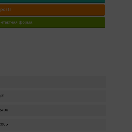
-pasts
онтактная форма
;31
;488
;065