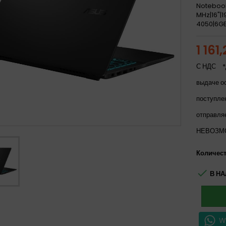
Noteboo
MHz|16"|
4050|6GB
1 161
С НДС
*
выдаче о
поступле
отправля
НЕВОЗМ
Количес

В НА
W