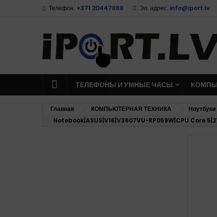
Телефон:
+371 20447888
Эл. адрес:
info@iport.lv
ТЕЛЕФОНЫ И УМНЫЕ ЧАСЫ
КОМПЬ
Главная
КОМПЬЮТЕРНАЯ ТЕХНИКА
Ноутбуки
Notebook|ASUS|V16|V3607VU-RP059W|CPU Core 5|21