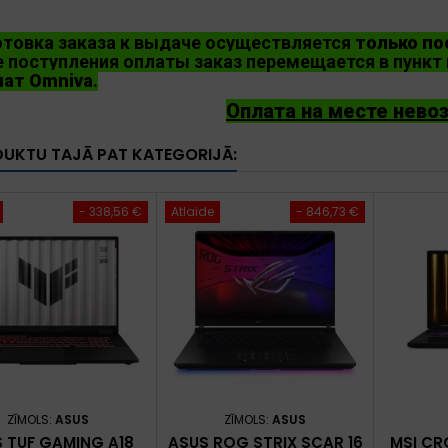
товка заказа к выдаче осуществляется
только по
 поступления оплаты заказ перемещается в пункт 
мат Omniva
.
Оплата на месте нево
DUKTU TAJĀ PAT KATEGORIJĀ:
- 338,56 €
Atlaide
- 846,73 €
ZĪMOLS:
ASUS
ZĪMOLS:
ASUS
 TUF GAMING A18
ASUS ROG STRIX SCAR 16
MSI CR