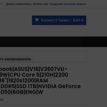

Добро пожаловать,
Войти
или
Создание учетной записи
shopping_cart
Корзина:
0
Товары - 0,00 €
RTX 4050|6GB|ENG|W
book|ASUS|V16|V3607VU-
9W|CPU Core 5|210H|2200
16"|1920x1200|RAM
|DDR5|SSD 1TB|NVIDIA GeForce
4050|6GB|ENG|W
us