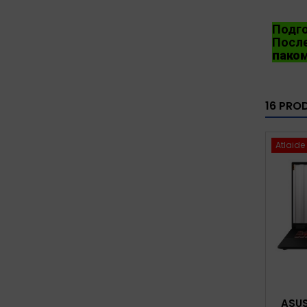
Подго
После
пако
16 PRO
Atlaide
ASUS