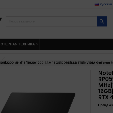
Русский

ЮТЕРНАЯ ТЕХНИКА
0H|2200 MHz|16"|1920x1200|RAM 16GB|DDR5|SSD 1TB|NVIDIA GeForce 
Note
RP05
MHz|
16GB
RTX 
Бренд
As