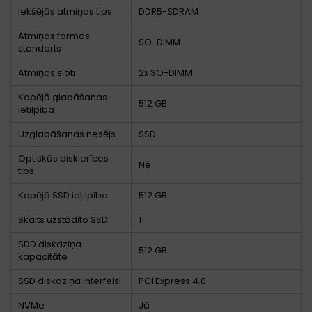
Iekšējās atmiņas tips
DDR5-SDRAM
Atmiņas formas
SO-DIMM
standarts
Atmiņas sloti
2x SO-DIMM
Kopējā glabāšanas
512 GB
ietilpība
Uzglabāšanas nesējs
SSD
Optiskās diskierīces
Nē
tips
Kopējā SSD ietilpība
512 GB
Skaits uzstādīto SSD
1
SDD diskdziņa
512 GB
kapacitāte
SSD diskdziņa interfeisi
PCI Express 4.0
NVMe
Jā