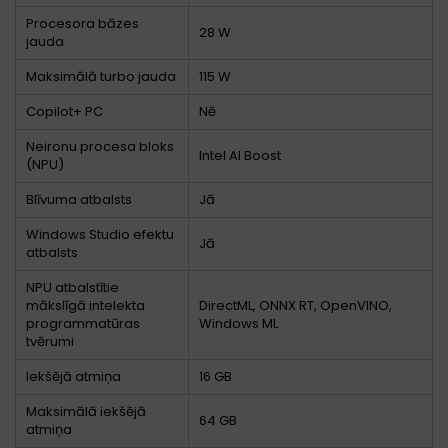
Procesora bāzes
28 W
jauda
Maksimālā turbo jauda
115 W
Copilot+ PC
Nē
Neironu procesa bloks
Intel AI Boost
(NPU)
Blīvuma atbalsts
Jā
Windows Studio efektu
Jā
atbalsts
NPU atbalstītie
mākslīgā intelekta
DirectML, ONNX RT, OpenVINO,
programmatūras
Windows ML
tvērumi
Iekšējā atmiņa
16 GB
Maksimālā iekšējā
64 GB
atmiņa