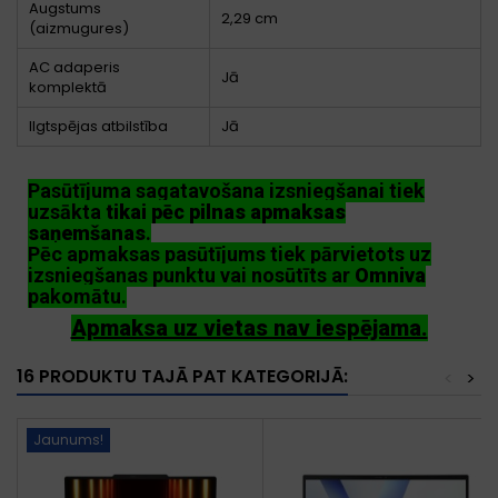
Augstums
2,29 cm
(aizmugures)
AC adaperis
Jā
komplektā
Ilgtspējas atbilstība
Jā
Pasūtījuma sagatavošana izsniegšanai tiek
uzsākta
tikai pēc pilnas apmaksas
saņemšanas
.
Pēc apmaksas pasūtījums tiek pārvietots uz
izsniegšanas punktu vai nosūtīts ar
Omniva
pakomātu.
Apmaksa uz vietas nav iespējama.
16 PRODUKTU TAJĀ PAT KATEGORIJĀ:
<
>
Jaunums!