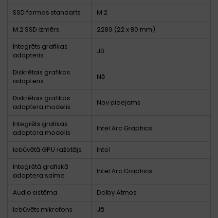
SSD formas standarts
M.2
M.2 SSD izmērs
2280 (22 x 80 mm)
Integrēts grafikas
Jā
adapteris
Diskrētais grafikas
Nē
adapteris
Diskrētais grafikas
Nav pieejams
adaptera modelis
Integrēts grafikas
Intel Arc Graphics
adaptera modelis
Iebūvētā GPU ražotājs
Intel
Integrētā grafiskā
Intel Arc Graphics
adaptera saime
Audio sistēma
Dolby Atmos
Iebūvēts mikrofons
Jā