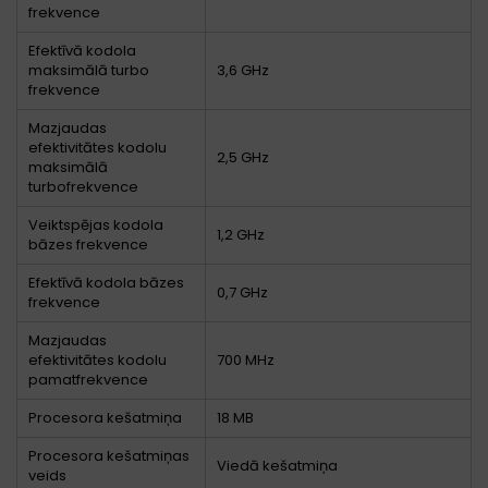
frekvence
Efektīvā kodola
maksimālā turbo
3,6 GHz
frekvence
Mazjaudas
efektivitātes kodolu
2,5 GHz
maksimālā
turbofrekvence
Veiktspējas kodola
1,2 GHz
bāzes frekvence
Efektīvā kodola bāzes
0,7 GHz
frekvence
Mazjaudas
efektivitātes kodolu
700 MHz
pamatfrekvence
Procesora kešatmiņa
18 MB
Procesora kešatmiņas
Viedā kešatmiņa
veids