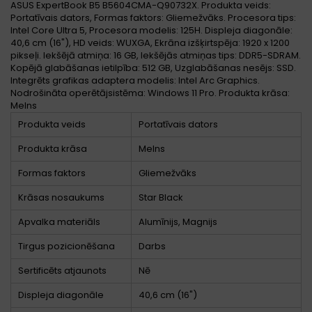
ASUS ExpertBook B5 B5604CMA-Q90732X. Produkta veids:
Portatīvais dators, Formas faktors: Gliemežvāks. Procesora tips:
Intel Core Ultra 5, Procesora modelis: 125H. Displeja diagonāle:
40,6 cm (16"), HD veids: WUXGA, Ekrāna izšķirtspēja: 1920 x 1200
pikseļi. Iekšējā atmiņa: 16 GB, Iekšējās atmiņas tips: DDR5-SDRAM.
Kopējā glabāšanas ietilpība: 512 GB, Uzglabāšanas nesējs: SSD.
Integrēts grafikas adaptera modelis: Intel Arc Graphics.
Nodrošināta operētājsistēma: Windows 11 Pro. Produkta krāsa:
Melns
Produkta veids
Portatīvais dators
Produkta krāsa
Melns
Formas faktors
Gliemežvāks
Krāsas nosaukums
Star Black
Apvalka materiāls
Alumīnijs, Magnijs
Tirgus pozicionēšana
Darbs
Sertificēts atjaunots
Nē
Displeja diagonāle
40,6 cm (16")