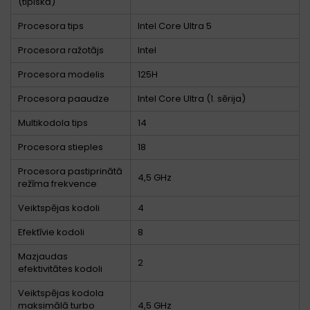
(tipiskā)
Procesora tips
Intel Core Ultra 5
Procesora ražotājs
Intel
Procesora modelis
125H
Procesora paaudze
Intel Core Ultra (1. sērija)
Multikodola tips
14
Procesora stieples
18
Procesora pastiprinātā
4,5 GHz
režīma frekvence
Veiktspējas kodoli
4
Efektīvie kodoli
8
Mazjaudas
2
efektivitātes kodoli
Veiktspējas kodola
maksimālā turbo
4,5 GHz