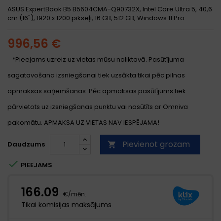
ASUS ExpertBook B5 B5604CMA-Q90732X, Intel Core Ultra 5, 40,6
cm (16"), 1920 x 1200 pikseļi, 16 GB, 512 GB, Windows 11 Pro
996,56 €
*Pieejams uzreiz uz vietas mūsu noliktavā. Pasūtījuma
sagatavošana izsniegšanai tiek uzsākta tikai pēc pilnas
apmaksas saņemšanas. Pēc apmaksas pasūtījums tiek
pārvietots uz izsniegšanas punktu vai nosūtīts ar Omniva
pakomātu. APMAKSA UZ VIETAS NAV IESPĒJAMA!
Pievienot grozam
Daudzums


PIEEJAMS