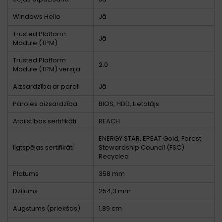
Windows Hello
Jā
Trusted Platform
Jā
Module (TPM)
Trusted Platform
2.0
Module (TPM) versija
Aizsardzība ar paroli
Jā
Paroles aizsardzība
BIOS, HDD, Lietotājs
Atbilstības sertifikāti
REACH
ENERGY STAR, EPEAT Gold, Forest
Ilgtspējas sertifikāti
Stewardship Council (FSC)
Recycled
Platums
358 mm
Dziļums
254,3 mm
Augstums (priekšas)
1,89 cm