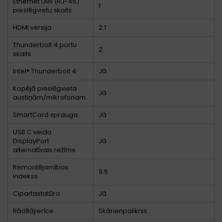
Ethernet LAN (RJ-45)
1
pieslēgvietu skaits
HDMI versija
2.1
Thunderbolt 4 portu
2
skaits
Intel® Thunderbolt 4
Jā
Kopējā pieslēgvieta
Jā
austiņām/mikrofonam
SmartCard sprauga
Jā
USB C veida
DisplayPort
Jā
alternatīvais režīms
Remontējamības
9.6
indekss
Cipartastatūra
Jā
Rādītājierīce
Skārienpaliknis