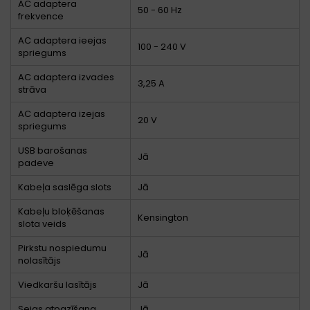
AC adaptera
50 - 60 Hz
frekvence
AC adaptera ieejas
100 - 240 V
spriegums
AC adaptera izvades
3,25 A
strāva
AC adaptera izejas
20 V
spriegums
USB barošanas
Jā
padeve
Kabeļa saslēga slots
Jā
Kabeļu bloķēšanas
Kensington
slota veids
Pirkstu nospiedumu
Jā
nolasītājs
Viedkaršu lasītājs
Jā
Sejas atpazīšana
Jā