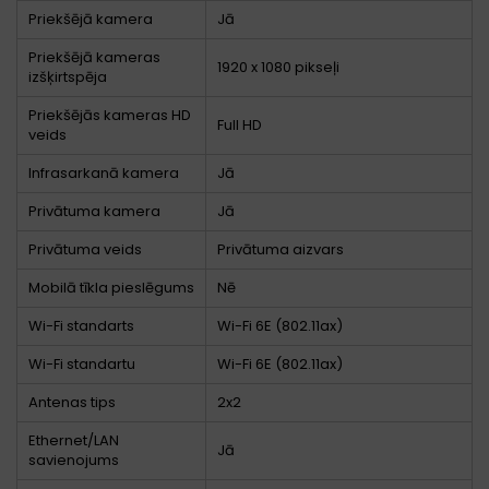
Priekšējā kamera
Jā
Priekšējā kameras
1920 x 1080 pikseļi
izšķirtspēja
Priekšējās kameras HD
Full HD
veids
Infrasarkanā kamera
Jā
Privātuma kamera
Jā
Privātuma veids
Privātuma aizvars
Mobilā tīkla pieslēgums
Nē
Wi-Fi standarts
Wi-Fi 6E (802.11ax)
Wi-Fi standartu
Wi-Fi 6E (802.11ax)
Antenas tips
2x2
Ethernet/LAN
Jā
savienojums