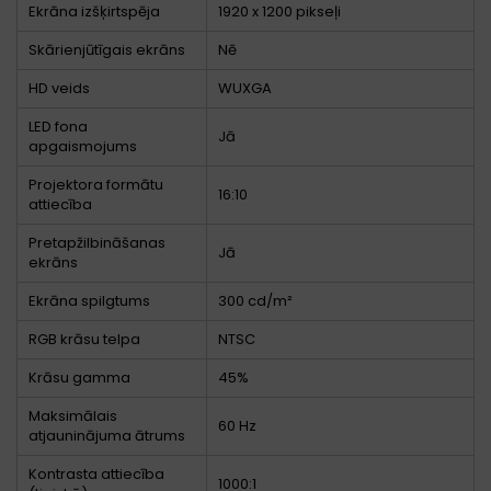
Ekrāna izšķirtspēja
1920 x 1200 pikseļi
Skārienjūtīgais ekrāns
Nē
HD veids
WUXGA
LED fona
Jā
apgaismojums
Projektora formātu
16:10
attiecība
Pretapžilbināšanas
Jā
ekrāns
Ekrāna spilgtums
300 cd/m²
RGB krāsu telpa
NTSC
Krāsu gamma
45%
Maksimālais
60 Hz
atjauninājuma ātrums
Kontrasta attiecība
1000:1