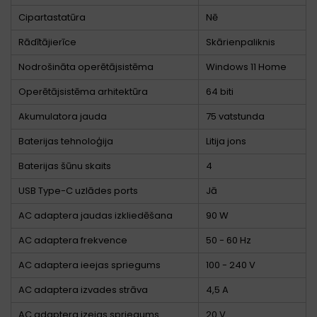
Cipartastatūra
Nē
Rādītājierīce
Skārienpaliknis
Nodrošināta operētājsistēma
Windows 11 Home
Operētājsistēma arhitektūra
64 biti
Akumulatora jauda
75 vatstunda
Baterijas tehnoloģija
Litija jons
Baterijas šūnu skaits
4
USB Type-C uzlādes ports
Jā
AC adaptera jaudas izkliedēšana
90 W
AC adaptera frekvence
50 - 60 Hz
AC adaptera ieejas spriegums
100 - 240 V
AC adaptera izvades strāva
4,5 A
AC adaptera izejas spriegums
20 V