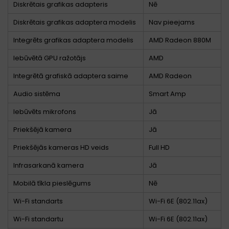
Diskrētais grafikas adapteris
Nē
Diskrētais grafikas adaptera modelis
Nav pieejams
Integrēts grafikas adaptera modelis
AMD Radeon 880M
Iebūvētā GPU ražotājs
AMD
Integrētā grafiskā adaptera saime
AMD Radeon
Audio sistēma
Smart Amp
Iebūvēts mikrofons
Jā
Priekšējā kamera
Jā
Priekšējās kameras HD veids
Full HD
Infrasarkanā kamera
Jā
Mobilā tīkla pieslēgums
Nē
Wi-Fi standarts
Wi-Fi 6E (802.11ax)
Wi-Fi standartu
Wi-Fi 6E (802.11ax)