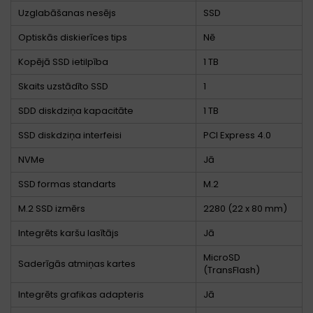
Uzglabāšanas nesējs
SSD
Optiskās diskierīces tips
Nē
Kopējā SSD ietilpība
1 TB
Skaits uzstādīto SSD
1
SDD diskdziņa kapacitāte
1 TB
SSD diskdziņa interfeisi
PCI Express 4.0
NVMe
Jā
SSD formas standarts
M.2
M.2 SSD izmērs
2280 (22 x 80 mm)
Integrēts karšu lasītājs
Jā
MicroSD
Saderīgās atmiņas kartes
(TransFlash)
Integrēts grafikas adapteris
Jā