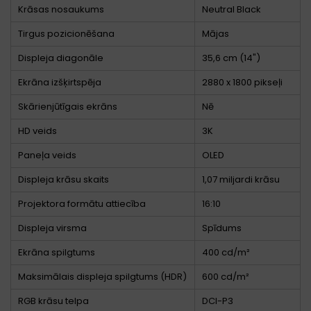
Krāsas nosaukums
Neutral Black
Tirgus pozicionēšana
Mājas
Displeja diagonāle
35,6 cm (14")
Ekrāna izšķirtspēja
2880 x 1800 pikseļi
Skārienjūtīgais ekrāns
Nē
HD veids
3K
Paneļa veids
OLED
Displeja krāsu skaits
1,07 miljardi krāsu
Projektora formātu attiecība
16:10
Displeja virsma
Spīdums
Ekrāna spilgtums
400 cd/m²
Maksimālais displeja spilgtums (HDR)
600 cd/m²
RGB krāsu telpa
DCI-P3