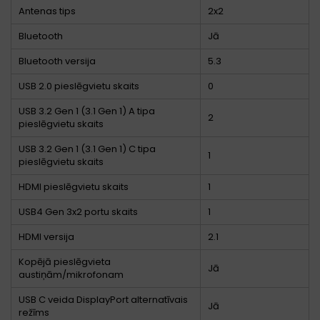
Antenas tips
2x2
Bluetooth
Jā
Bluetooth versija
5.3
USB 2.0 pieslēgvietu skaits
0
USB 3.2 Gen 1 (3.1 Gen 1) A tipa
2
pieslēgvietu skaits
USB 3.2 Gen 1 (3.1 Gen 1) C tipa
1
pieslēgvietu skaits
HDMI pieslēgvietu skaits
1
USB4 Gen 3x2 portu skaits
1
HDMI versija
2.1
Kopējā pieslēgvieta
Jā
austiņām/mikrofonam
USB C veida DisplayPort alternatīvais
Jā
režīms