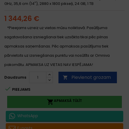
GHz, 35,6 cm (14"), 2880 x 1800 pikseļi, 24 GB, 1 TB
1 344,26 €
*Pieejams uzreiz uz vietas mūsu noliktavā. Pasūtījuma
sagatavošana izsniegšanai tiek uzsākta tikai pēc pilnas
apmaksas saņemšanas. Pēc apmaksas pasūtījums tiek
pārvietots uz izsniegšanas punktu vai nosūtīts ar Omniva
pakomātu. APMAKSA UZ VIETAS NAV IESPĒJAMA!
Pievienot grozam
Daudzums


PIEEJAMS
APMAKSĀ TŪLĪT

WhatsApp
E-pasts