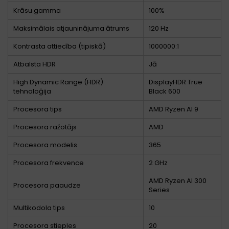
Krāsu gamma
100%
Maksimālais atjauninājuma ātrums
120 Hz
Kontrasta attiecība (tipiskā)
1000000:1
Atbalsta HDR
Jā
High Dynamic Range (HDR)
DisplayHDR True
tehnoloģija
Black 600
Procesora tips
AMD Ryzen AI 9
Procesora ražotājs
AMD
Procesora modelis
365
Procesora frekvence
2 GHz
AMD Ryzen AI 300
Procesora paaudze
Series
Multikodola tips
10
Procesora stieples
20