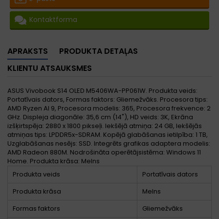
Kontaktforma
APRAKSTS
PRODUKTA DETAĻAS
KLIENTU ATSAUKSMES
ASUS Vivobook S14 OLED M5406WA-PP061W. Produkta veids:
Portatīvais dators, Formas faktors: Gliemežvāks. Procesora tips:
AMD Ryzen AI 9, Procesora modelis: 365, Procesora frekvence: 2
GHz. Displeja diagonāle: 35,6 cm (14"), HD veids: 3K, Ekrāna
izšķirtspēja: 2880 x 1800 pikseļi. Iekšējā atmiņa: 24 GB, Iekšējās
atmiņas tips: LPDDR5x-SDRAM. Kopējā glabāšanas ietilpība: 1 TB,
Uzglabāšanas nesējs: SSD. Integrēts grafikas adaptera modelis:
AMD Radeon 880M. Nodrošināta operētājsistēma: Windows 11
Home. Produkta krāsa: Melns
Produkta veids
Portatīvais dators
Produkta krāsa
Melns
Formas faktors
Gliemežvāks