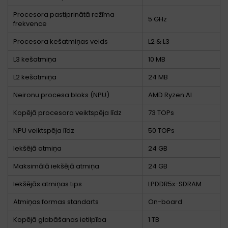
Procesora pastiprinātā režīma
5 GHz
frekvence
Procesora kešatmiņas veids
L2 & L3
L3 kešatmiņa
10 MB
L2 kešatmiņa
24 MB
Neironu procesa bloks (NPU)
AMD Ryzen AI
Kopējā procesora veiktspēja līdz
73 TOPs
NPU veiktspēja līdz
50 TOPs
Iekšējā atmiņa
24 GB
Maksimālā iekšējā atmiņa
24 GB
Iekšējās atmiņas tips
LPDDR5x-SDRAM
Atmiņas formas standarts
On-board
Kopējā glabāšanas ietilpība
1 TB