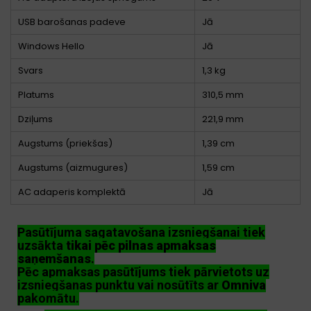
USB barošanas padeve
Jā
Windows Hello
Jā
Svars
1,3 kg
Platums
310,5 mm
Dziļums
221,9 mm
Augstums (priekšas)
1,39 cm
Augstums (aizmugures)
1,59 cm
AC adaperis komplektā
Jā
Pasūtījuma sagatavošana izsniegšanai tiek
uzsākta
tikai pēc pilnas apmaksas
saņemšanas
.
Pēc apmaksas pasūtījums tiek pārvietots uz
izsniegšanas punktu vai nosūtīts ar
Omniva
pakomātu.