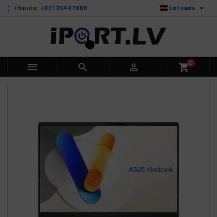

Tālrunis:
+371 20447888
Latviešu
0



shopping_cart