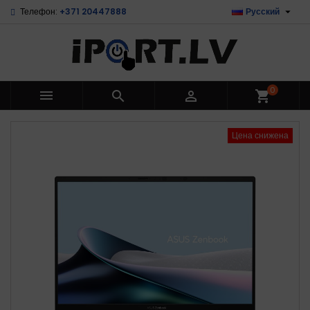

Телефон:
+371 20447888
Русский
0



shopping_cart
Цена снижена