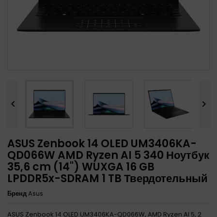


ASUS Zenbook 14 OLED UM3406KA-
QD066W AMD Ryzen AI 5 340 Ноутбук
35,6 cm (14") WUXGA 16 GB
LPDDR5x-SDRAM 1 TB Твердотельный
Бренд
Asus
ASUS Zenbook 14 OLED UM3406KA-QD066W, AMD Ryzen AI 5, 2