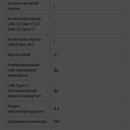
Количество HDMI
1
портов
Количество портов
USB 3.2 Gen 2 (3.1
1
Gen 2) Type-С
Количество портов
1
USB4 Gen 3x2
Версия HDMI
2.1
Комбинированный
порт наушников/
Да
микрофона
USB Type-C
Альтернативный
Да
режим DisplayPort
Индекс
9.4
ремонтопригодности
Цифровая клавиатура
Нет