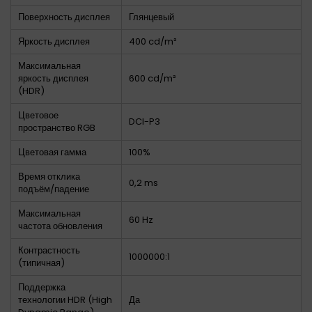
Поверхность дисплея
Глянцевый
Яркость дисплея
400 cd/m²
Максимальная
яркость дисплея
600 cd/m²
(HDR)
Цветовое
DCI-P3
пространство RGB
Цветовая гамма
100%
Время отклика
0,2 ms
подъём/падение
Максимальная
60 Hz
частота обновления
Контрастность
1000000:1
(типичная)
Поддержка
технологии HDR (High
Да