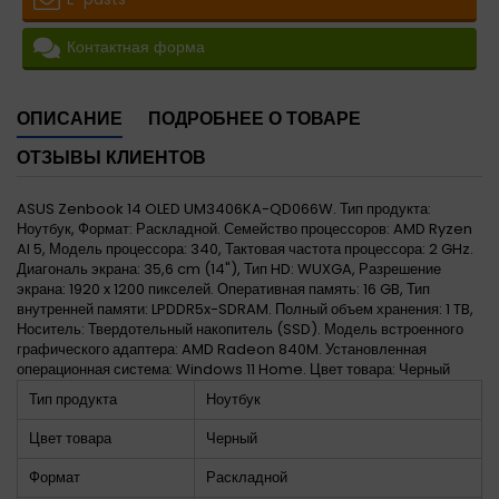
Контактная форма
ОПИСАНИЕ
ПОДРОБНЕЕ О ТОВАРЕ
ОТЗЫВЫ КЛИЕНТОВ
ASUS Zenbook 14 OLED UM3406KA-QD066W. Тип продукта:
Ноутбук, Формат: Раскладной. Семейство процессоров: AMD Ryzen
AI 5, Модель процессора: 340, Тактовая частота процессора: 2 GHz.
Диагональ экрана: 35,6 cm (14"), Тип HD: WUXGA, Разрешение
экрана: 1920 x 1200 пикселей. Оперативная память: 16 GB, Тип
внутренней памяти: LPDDR5x-SDRAM. Полный объем хранения: 1 TB,
Носитель: Твердотельный накопитель (SSD). Модель встроенного
графического адаптера: AMD Radeon 840M. Установленная
операционная система: Windows 11 Home. Цвет товара: Черный
Тип продукта
Ноутбук
Цвет товара
Черный
Формат
Раскладной