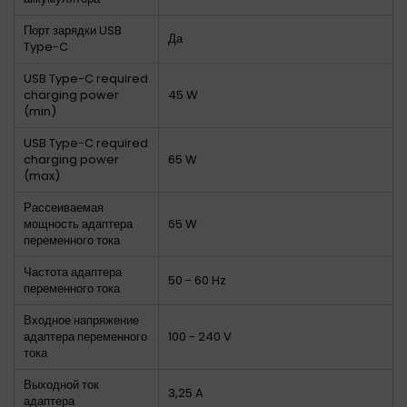
Порт зарядки USB
Да
Type-C
USB Type-C required
charging power
45 W
(min)
USB Type-C required
charging power
65 W
(max)
Рассеиваемая
мощность адаптера
65 W
переменного тока
Частота адаптера
50 - 60 Hz
переменного тока
Входное напряжение
адаптера переменного
100 - 240 V
тока
Выходной ток
3,25 A
адаптера