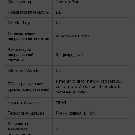
Манипулятор
NumberPad
Подсветка клавиатуры
Да
Copilot key
Да
Установленная
Windows 11 Home
операционная система
Архитектура
операционной
64-разрядный
системы
Microsoft Copilot
Да
1-month trial for new Microsoft 365
ПО с ограниченным
customers. Credit card required,
сроком использования
McAfee 30 days
Емкость батареи
75 Wh
Технология батареи
Литий-ионная (Li-Ion)
Количество
элементов
4
аккумулятора