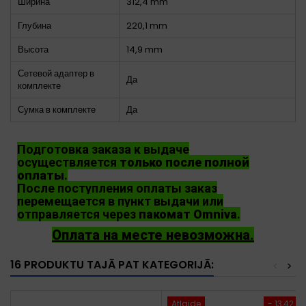
Ширина
312,4 mm
Глубина
220,1 mm
Высота
14,9 mm
Сетевой адаптер в
Да
комплекте
Сумка в комплекте
Да
Подготовка заказа к выдаче
осуществляется
только после полной
оплаты
.
После поступления оплаты заказ
перемещается в пункт выдачи или
отправляется через
пакомат Omniva
.
Оплата на месте невозможна.
16 PRODUKTU TAJĀ PAT KATEGORIJĀ:
<
>
Atlaide
- 13,42 €