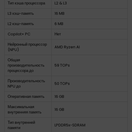
Тип кэша процессора
L2 & L3
L3 кэш-память
16 MB
L2 кэш-память
6 MB
Copilot+ PC
Нет
Нейронный процессор
AMD Ryzen AI
(NPU)
Общая
производительность
59 TOPs
процессора до
Производительность
50 TOPs
NPU до
Оперативная память
16 GB
Максимальная
16 GB
внутренняя память
Тип внутренней
LPDDR5x-SDRAM
памяти