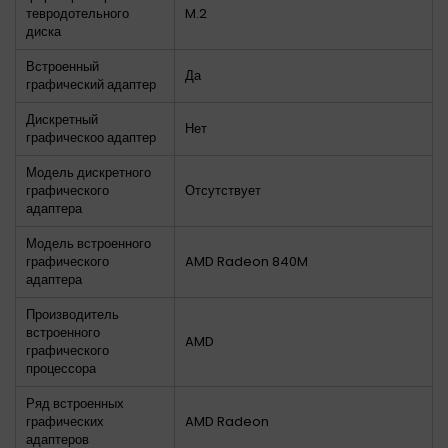
тевродотельного
M.2
диска
Встроенный
Да
графический адаптер
Дискретный
Нет
графическоо адаптер
Модель дискретного
графического
Отсутствует
адаптера
Модель встроенного
графического
AMD Radeon 840M
адаптера
Производитель
встроенного
AMD
графического
процессора
Ряд встроенных
графических
AMD Radeon
адаптеров