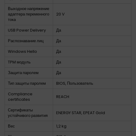
Выходное напряжение
адаптера переменного
20 V
тока
USB Power Delivery
Да
Распознавание лиц
Да
Windows Hello
Да
TPM модуль
Да
Защита паролем
Да
Тип защиты паролем
BIOS, Пользователь
Compliance
REACH
certificates
Сертификаты
ENERGY STAR, EPEAT Gold
устойчивого развития
Вес
1,2 kg