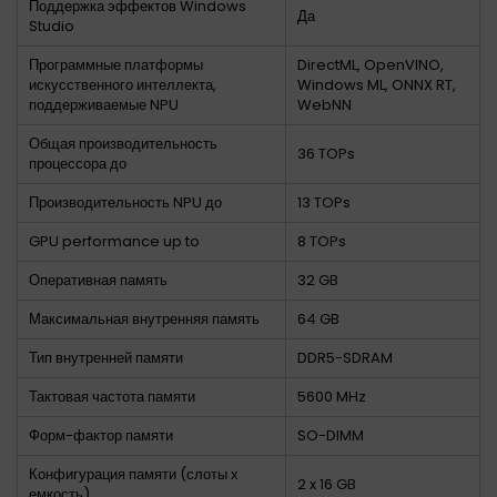
Поддержка эффектов Windows
Да
Studio
Программные платформы
DirectML, OpenVINO,
искусственного интеллекта,
Windows ML, ONNX RT,
поддерживаемые NPU
WebNN
Общая производительность
36 TOPs
процессора до
Производительность NPU до
13 TOPs
GPU performance up to
8 TOPs
Оперативная память
32 GB
Максимальная внутренняя память
64 GB
Тип внутренней памяти
DDR5-SDRAM
Тактовая частота памяти
5600 MHz
Форм-фактор памяти
SO-DIMM
Конфигурация памяти (слоты х
2 x 16 GB
емкость)