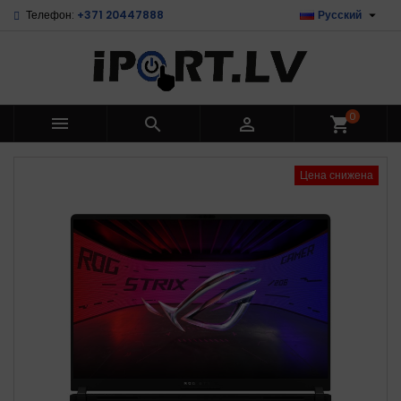

Телефон:
+371 20447888
Русский
0



shopping_cart
Цена снижена