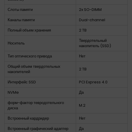
Слоты памяти
2x SO-DIMM
Каналы памяти
Dual-channel
Полный объем хранения
2 TB
Твердотельный
Носитель
накопитель (SSD)
Тип оптического привода
Нет
Общий объем твердотельных
2 TB
накопителей
Интерфейс SSD
PCI Express 4.0
NVMe
Да
форм-фактор тевродотельного
M.2
диска
Встроенный кардридер
Нет
Встроенный графический адаптер
Да