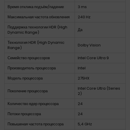
Время отклика подъём/падение
3 ms
Максимальная частота обновления
240 Hz
Поддержка технологии HDR (High
Да
Dynamic Range)
Технология HDR (High Dynamic
Dolby Vision
Range)
Семейство процессоров
Intel Core Ultra 9
Производитель процессора
Intel
Модель процессора
275HX
Intel Core Ultra (Series
Поколение процессора
2)
Количество ядер процессора
24
Потоки процессора
24
Повышеная частота процессора
5,4 GHz