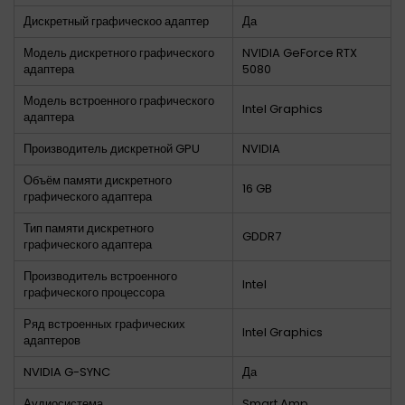
Дискретный графическоо адаптер
Да
Модель дискретного графического
NVIDIA GeForce RTX
адаптера
5080
Модель встроенного графического
Intel Graphics
адаптера
Производитель дискретной GPU
NVIDIA
Объём памяти дискретного
16 GB
графического адаптера
Тип памяти дискретного
GDDR7
графического адаптера
Производитель встроенного
Intel
графического процессора
Ряд встроенных графических
Intel Graphics
адаптеров
NVIDIA G-SYNC
Да
Аудиосистема
Smart Amp