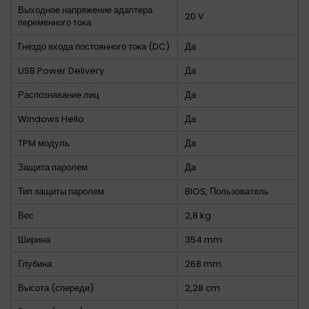
Выходное напряжение адаптера
20 V
переменного тока
Гнездо входа постоянного тока (DC)
Да
USB Power Delivery
Да
Распознавание лиц
Да
Windows Hello
Да
TPM модуль
Да
Защита паролем
Да
Тип защиты паролем
BIOS, Пользователь
Вес
2,8 kg
Ширина
354 mm
Глубина
268 mm
Высота (спереди)
2,28 cm