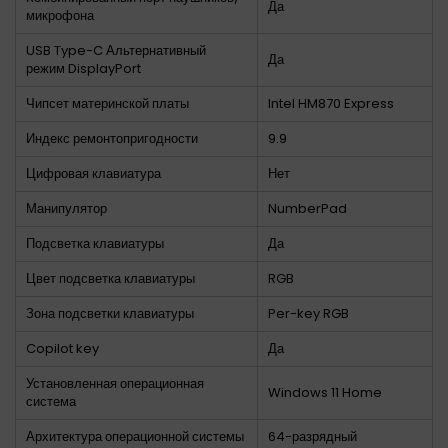
Да
микрофона
USB Type-C Альтернативный
Да
режим DisplayPort
Чипсет материнской платы
Intel HM870 Express
Индекс ремонтопригодности
9.9
Цифровая клавиатура
Нет
Манипулятор
NumberPad
Подсветка клавиатуры
Да
Цвет подсветка клавиатуры
RGB
Зона подсветки клавиатуры
Per-key RGB
Copilot key
Да
Установленная операционная
Windows 11 Home
система
Архитектура операционной системы
64-разрядный