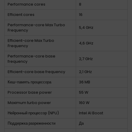
Performance cores
8
Efficient cores
16
Performance-core Max Turbo
5,4 GHz
Frequency
Efficient-core Max Turbo
4,6 GHz
Frequency
Performance-core base
2,7 GHz
frequency
Efficient-core base frequency
2,1 GHz
Кеш-память процессора
36 MB
Processor base power
55 W
Maximum turbo power
160 W
Нейронный процессор (NPU)
Intel AI Boost
Поддержка разреженности
Да