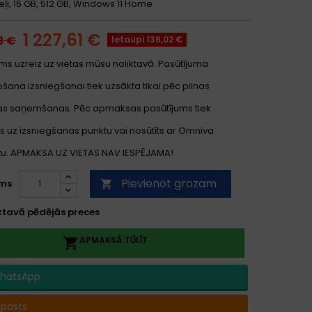
eļi, 16 GB, 512 GB, Windows 11 Home
1 227,61 €
3 €
Ietaupi 136,02 €
ms uzreiz uz vietas mūsu noliktavā. Pasūtījuma
ana izsniegšanai tiek uzsākta tikai pēc pilnas
s saņemšanas. Pēc apmaksas pasūtījums tiek
s uz izsniegšanas punktu vai nosūtīts ar Omniva
. APMAKSA UZ VIETAS NAV IESPĒJAMA!
Pievienot grozam
ms

ktavā pēdējās preces
APMAKSĀ TŪLĪT

hatsApp
-pasts