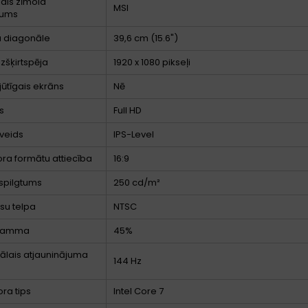
lais zīmola
MSI
kums
a diagonāle
39,6 cm (15.6")
izšķirtspēja
1920 x 1080 pikseļi
jūtīgais ekrāns
Nē
s
Full HD
veids
IPS-Level
ora formātu attiecība
16:9
spilgtums
250 cd/m²
su telpa
NTSC
 gamma
45%
lais atjauninājuma
144 Hz
ra tips
Intel Core 7