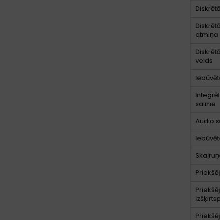
Diskrēt
Diskrēt
atmiņa
Diskrēt
veids
Iebūvēt
Integrē
saime
Audio s
Iebūvēt
Skaļruņ
Priekšē
Priekšē
izšķirts
Priekšē