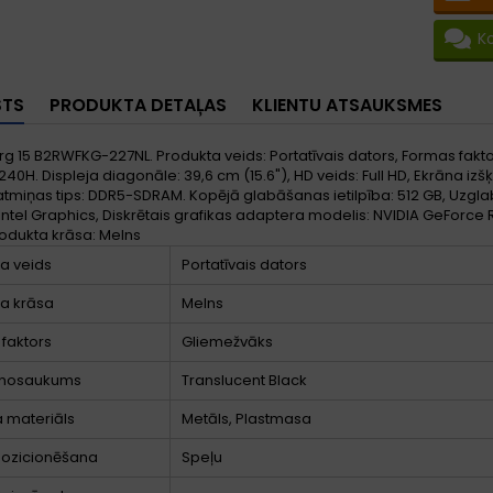
K
STS
PRODUKTA DETAĻAS
KLIENTU ATSAUKSMES
g 15 B2RWFKG-227NL. Produkta veids: Portatīvais dators, Formas faktor
40H. Displeja diagonāle: 39,6 cm (15.6"), HD veids: Full HD, Ekrāna izšķir
atmiņas tips: DDR5-SDRAM. Kopējā glabāšanas ietilpība: 512 GB, Uzgla
Intel Graphics, Diskrētais grafikas adaptera modelis: NVIDIA GeForce
odukta krāsa: Melns
a veids
Portatīvais dators
a krāsa
Melns
faktors
Gliemežvāks
 nosaukums
Translucent Black
 materiāls
Metāls, Plastmasa
pozicionēšana
Speļu