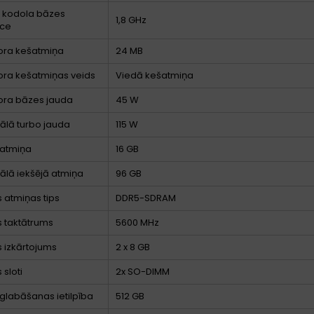
ā kodola bāzes
1,8 GHz
nce
ora kešatmiņa
24 MB
ora kešatmiņas veids
Viedā kešatmiņa
ora bāzes jauda
45 W
lā turbo jauda
115 W
 atmiņa
16 GB
lā iekšējā atmiņa
96 GB
s atmiņas tips
DDR5-SDRAM
 taktātrums
5600 MHz
 izkārtojums
2 x 8 GB
 sloti
2x SO-DIMM
glabāšanas ietilpība
512 GB