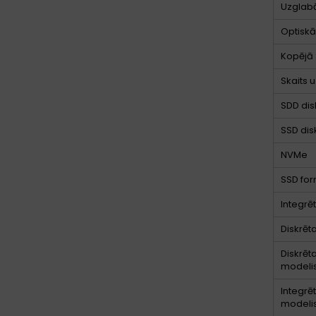
Uzglab
Optiskās
Kopējā 
Skaits 
SDD dis
SSD disk
NVMe
SSD for
Integrē
Diskrēt
Diskrēt
modeli
Integrē
modeli