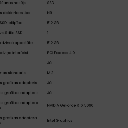
āšanas nesējs
SSD
 diskierīces tips
Nē
SSD ietilpība
512 GB
uzstādīto SSD
1
kdziņa kapacitāte
512 GB
dziņa interfeisi
PCI Express 4.0
Jā
mas standarts
M.2
ts grafikas adapteris
Jā
ais grafikas adapteris
Jā
ais grafikas adaptera
NVIDIA GeForce RTX 5060
s
ts grafikas adaptera
Intel Graphics
s