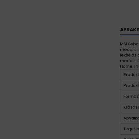
APRAK
MSI Cybor
modelis: 2
Iekšējās 
modelis: 
Home. Pr
Produkt
Produkt
Formas 
Krāsas
Apvalka
Tirgus 