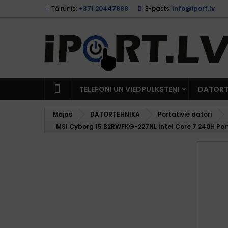
Tālrunis:
+371 20447888
E-pasts:
info@iport.lv
TELEFONI UN VIEDPULKSTEŅI
DATORT
Mājas
DATORTEHNIKA
Portatīvie datori
MSI Cyborg 15 B2RWFKG-227NL Intel Core 7 240H Port