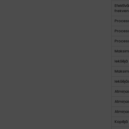
Efektīv
frekve
Proces
Proces
Proces
Maksimā
Iekšējā
Maksimā
Iekšējā
Atmiņas
Atmiņas
Atmiņas
Kopējā 