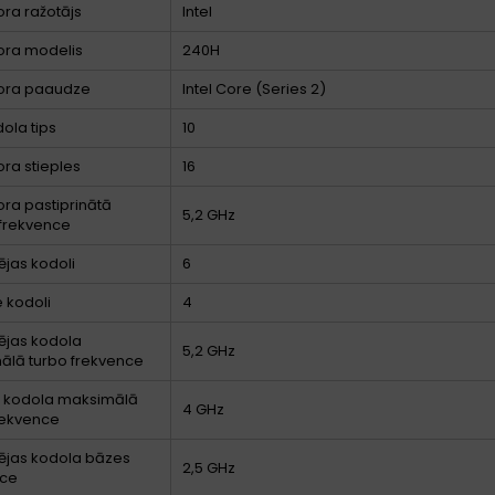
ra ražotājs
Intel
ora modelis
240H
ora paaudze
Intel Core (Series 2)
dola tips
10
ra stieples
16
ra pastiprinātā
5,2 GHz
frekvence
ējas kodoli
6
e kodoli
4
ējas kodola
5,2 GHz
ālā turbo frekvence
ā kodola maksimālā
4 GHz
rekvence
ējas kodola bāzes
2,5 GHz
nce