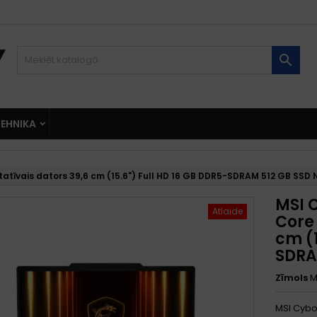

EHNIKA
atīvais dators 39,6 cm (15.6") Full HD 16 GB DDR5-SDRAM 512 GB SSD 
MSI 
Atlaide
Core 
cm (1
SDRA
Zīmols
M
MSI Cybor