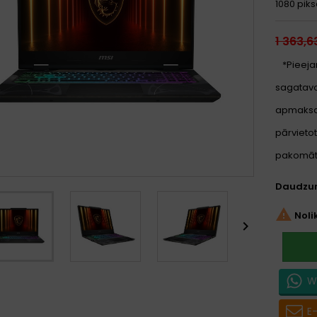
1080 piks
1 363,6
*Pieeja
sagatavoš
apmaksa
pārvietot
pakomātu
Daudzu

Noli

W
E