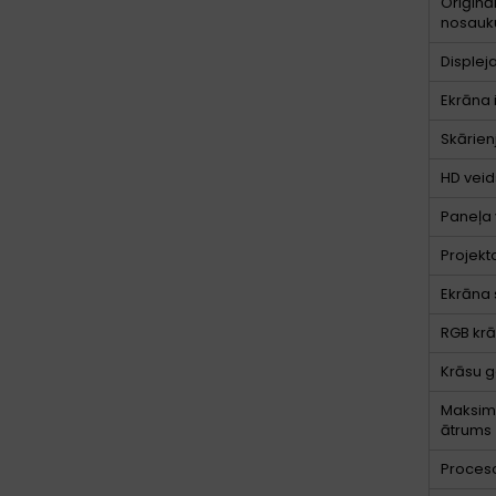
Oriģinā
nosau
Displej
Ekrāna 
Skārien
HD veid
Paneļa 
Projekt
Ekrāna 
RGB krā
Krāsu
Maksimā
ātrums
Proceso