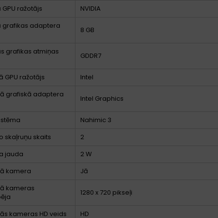
ā GPU ražotājs
NVIDIA
ā grafikas adaptera
8 GB
ās grafikas atmiņas
GDDR7
ā GPU ražotājs
Intel
tā grafiskā adaptera
Intel Graphics
istēma
Nahimic 3
o skaļruņu skaits
2
a jauda
2 W
jā kamera
Jā
jā kameras
1280 x 720 pikseļi
pēja
jās kameras HD veids
HD