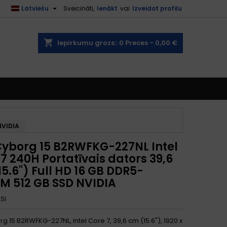

Latviešu
Sveicināti,
Ienākt
vai
Izveidot profilu
shopping_cart
Iepirkumu grozs::
0
Preces - 0,00 €
NVIDIA
Cyborg 15 B2RWFKG-227NL Intel
7 240H Portatīvais dators 39,6
5.6") Full HD 16 GB DDR5-
M 512 GB SSD NVIDIA
SI
g 15 B2RWFKG-227NL, Intel Core 7, 39,6 cm (15.6"), 1920 x