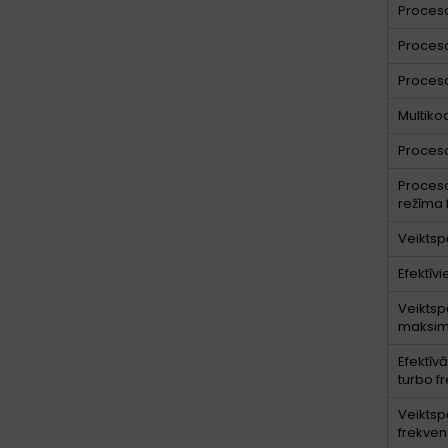
Proceso
Proces
Proces
Multiko
Proceso
Proceso
režīma 
Veiktsp
Efektīvi
Veiktsp
maksim
Efektīv
turbo f
Veiktsp
frekve