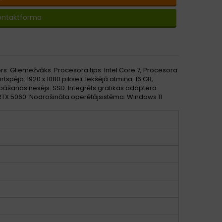
ontaktforma
s: Gliemežvāks. Procesora tips: Intel Core 7, Procesora
tspēja: 1920 x 1080 pikseļi. Iekšējā atmiņa: 16 GB,
bāšanas nesējs: SSD. Integrēts grafikas adaptera
 RTX 5060. Nodrošināta operētājsistēma: Windows 11