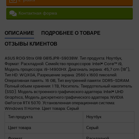
Контактная форма
ОПИСАНИЕ
ПОДРОБНЕЕ О ТОВАРЕ
ОТЗЫВЫ КЛИЕНТОВ
ASUS ROG Strix G18 G815JPR-S9038W. Тип продукта: Ноутбук,
Формат: Раскладной. Семейство процессоров: Intel® Core™ i9,
Модель процессора: i9-14900HX. Диагональ экрана: 45,7 cm (18"),
Тип HD: WQXGA, Разрешение экрана: 2560 x 1600 пикселей.
Оперативная память: 16 GB, Тип внутренней памяти: DDR5-SDRAM.
Полный объем хранения: 1 TB, Носитель: Твердотельный накопитель
(SSD). Модель встроенного графического адаптера: Intel® UHD
Graphics, Модель дискретного графического адаптера: NVIDIA
GeForce RTX 5070. Установленная операционная система:
Windows 11 Home. Цвет товара: Серый
Тип продукта
Ноутбук
Цвет товара
Серый
Формат
Раскладной