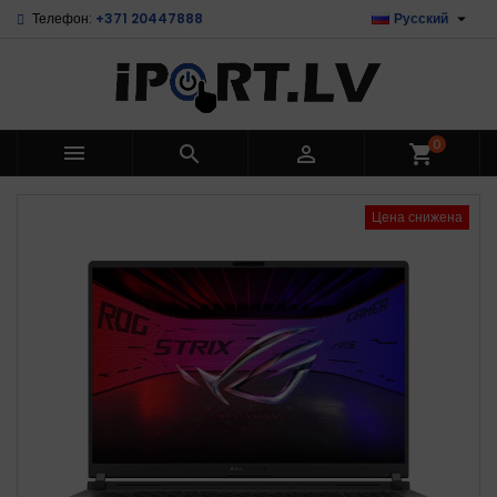

Телефон:
+371 20447888
Русский
0



shopping_cart
Цена снижена