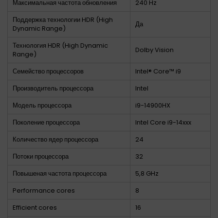
Максимальная частота обновления
240 Hz
Поддержка технологии HDR (High
Да
Dynamic Range)
Технология HDR (High Dynamic
Dolby Vision
Range)
Семейство процессоров
Intel® Core™ i9
Производитель процессора
Intel
Модель процессора
i9-14900HX
Поколение процессора
Intel Core i9-14xxx
Количество ядер процессора
24
Потоки процессора
32
Повышеная частота процессора
5,8 GHz
Performance cores
8
Efficient cores
16